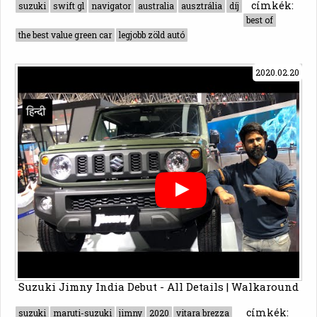
címkék:
suzuki
swift gl
navigator
australia
ausztrália
díj
best of
the best value green car
legjobb zöld autó
2020.02.20
Suzuki Jimny India Debut - All Details | Walkaround
címkék:
suzuki
maruti-suzuki
jimny
2020
vitara brezza