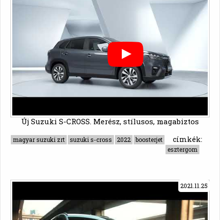
Új Suzuki S-CROSS. Merész, stílusos, magabiztos
címkék:
magyar suzuki zrt
suzuki s-cross
2022
boosterjet
esztergom
2021.11.25