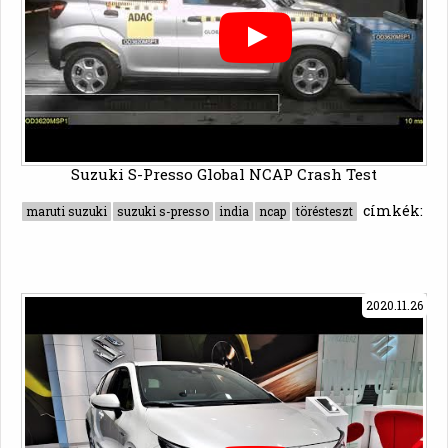
Suzuki S-Presso Global NCAP Crash Test
címkék:
maruti suzuki
suzuki s-presso
india
ncap
törésteszt
2020.11.26