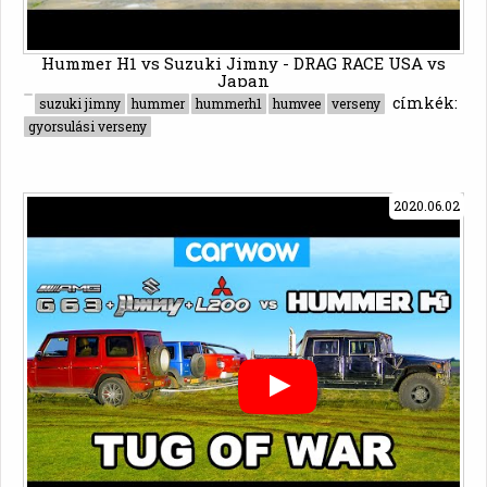
Hummer H1 vs Suzuki Jimny - DRAG RACE USA vs
Japan
címkék:
suzuki jimny
hummer
hummerh1
humvee
verseny
gyorsulási verseny
2020.06.02