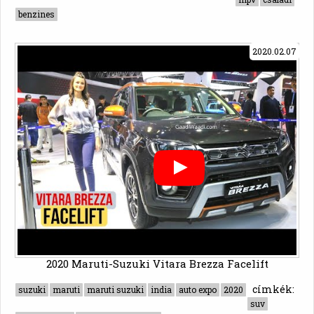
benzines
2020.02.07
2020 Maruti-Suzuki Vitara Brezza Facelift
címkék:
suzuki
maruti
maruti suzuki
india
auto expo
2020
suv