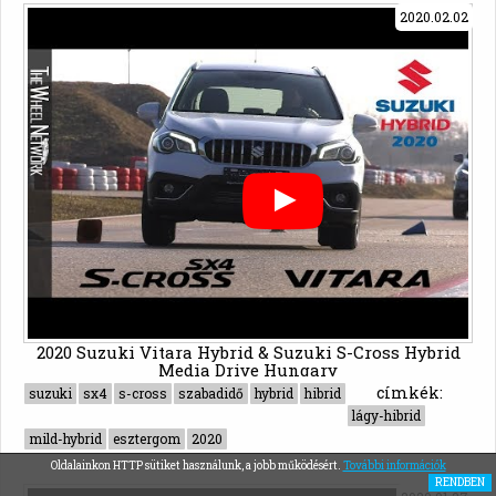
2020.02.02
2020 Suzuki Vitara Hybrid & Suzuki S-Cross Hybrid
Media Drive Hungary
címkék:
suzuki
sx4
s-cross
szabadidő
hybrid
hibrid
lágy-hibrid
mild-hybrid
esztergom
2020
Oldalainkon HTTP sütiket használunk, a jobb működésért.
További információk
RENDBEN