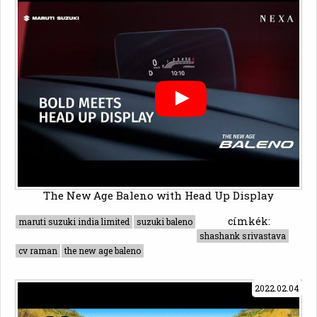
The New Age Baleno with Head Up Display
címkék:
maruti suzuki india limited
suzuki baleno
shashank srivastava
cv raman
the new age baleno
2022.02.04