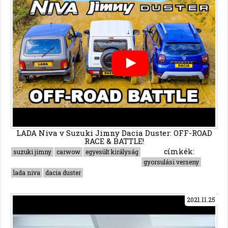
LADA Niva v Suzuki Jimny Dacia Duster: OFF-ROAD
RACE & BATTLE!
címkék:
suzuki jimny
carwow
egyesült királyság
gyorsulási verseny
lada niva
dacia duster
2021.11.25