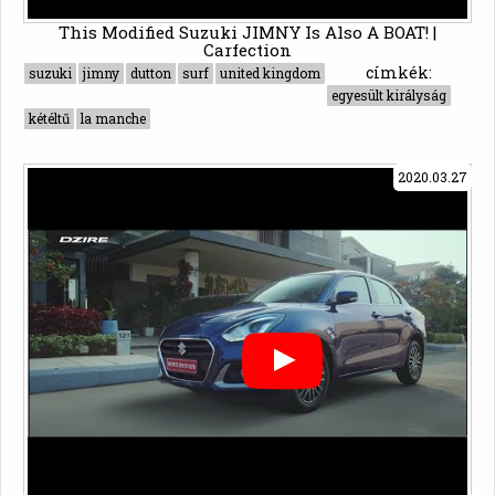
This Modified Suzuki JIMNY Is Also A BOAT! |
Carfection
címkék:
suzuki
jimny
dutton
surf
united kingdom
egyesült királyság
kétéltű
la manche
2020.03.27