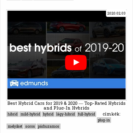
2020.02.03
Best Hybrid Cars for 2019 & 2020 ― Top-Rated Hybrids
and Plug-In Hybrids
címkék:
hibrid
mild-hybrid
hybrid
lágy-hibrid
full-hybrid
plug-in
melyiket
soros
párhuzamos