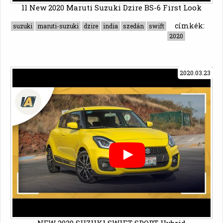
ll New 2020 Maruti Suzuki Dzire BS-6 First Look
címkék:
suzuki
maruti-suzuki
dzire
india
szedán
swift
2020
2020.03.23