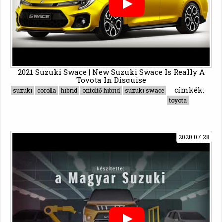
2021 Suzuki Swace | New Suzuki Swace Is Really A
Toyota In Disguise
címkék:
suzuki
corolla
hibrid
öntöltő hibrid
suzuki swace
toyota
2020.07.28