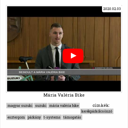
2020.02.03
Mária Valéria Bike
címkék:
magyar suzuki
suzuki
mária valéria bike
kerékpárkölcsönző
esztergom
párkány
t-systems
támogatás