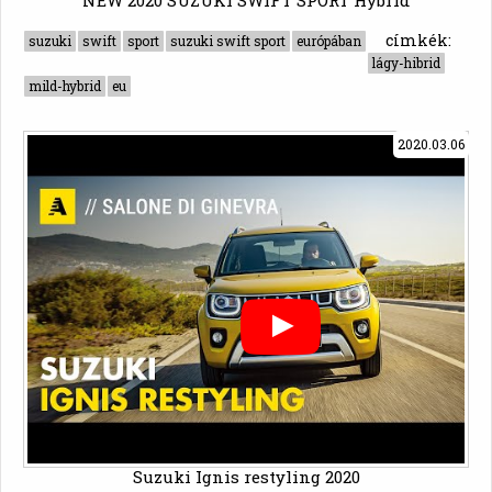
NEW 2020 SUZUKI SWIFT SPORT Hybrid
címkék:
suzuki
swift
sport
suzuki swift sport
európában
lágy-hibrid
mild-hybrid
eu
2020.03.06
Suzuki Ignis restyling 2020