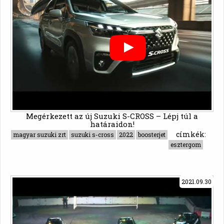
Megérkezett az új Suzuki S-CROSS – Lépj túl a
határaidon!
címkék:
magyar suzuki zrt
suzuki s-cross
2022
boosterjet
esztergom
2021.09.30