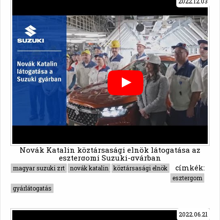
2022.12.03
Novák Katalin köztársasági elnök látogatása az
esztergomi Suzuki-gyárban
címkék:
magyar suzuki zrt
novák katalin
köztársasági elnök
esztergom
gyárlátogatás
2022.06.21