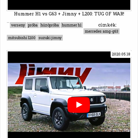
Hummer H1 vs G63 + Jimny + L200: TUG OF WAR!
címkék:
verseny
próba
húzópróba
hummer h1
mercedes amg-g63
mitsubishi l200
suzuki jimny
2020.05.18