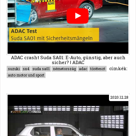
ADAC crasht Suda SA01: E-Auto, günstig, aber auch
sicher? | ADAC
címkék:
suzuki
sx4
suda sa01
németország
adac
töréteszt
auto motor und sport
2020.12.28