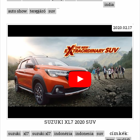
india
auto show
terepjáró
suv
2020.02.17
SUZUKI XL7 2020 SUV
címkék:
suzuki
xl7
suzuki xl7
indonézia
indonesia
suv
mpv
családi