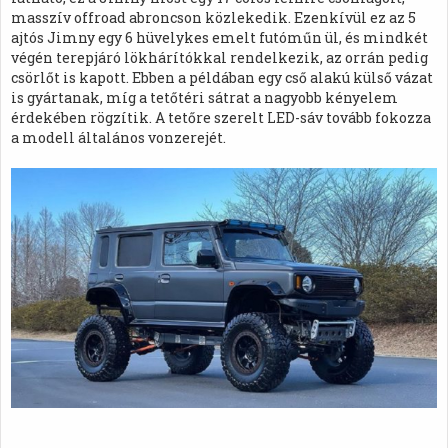
masszív offroad abroncson közlekedik. Ezenkívül ez az 5
ajtós Jimny egy 6 hüvelykes emelt futóműn ül, és mindkét
végén terepjáró lökhárítókkal rendelkezik, az orrán pedig
csörlőt is kapott. Ebben a példában egy cső alakú külső vázat
is gyártanak, míg a tetőtéri sátrat a nagyobb kényelem
érdekében rögzítik. A tetőre szerelt LED-sáv tovább fokozza
a modell általános vonzerejét.