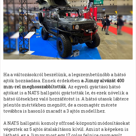
Ha a változásokról beszélünk, a legszembetűnőbb a hátsó
ajtók hozzáadása. Ennek érdekében
a Jimny alvázát 400
mm-rel meghosszabbították
. Az egyedi gyártású hátsó
ajtókat is a NATS hallgatói gyártották le, és ezek növelik a
hátsó ülésekhez való hozzáférést is. A hátsó utasok lábtere
jelentős mértékben megnőtt, de a csomagtér mérete
továbbra is hasonló maradt a 3 ajtós modellhez.
A NATS hallgatói komoly offroad-központú módosításokat
végeztek az 5 ajtós átalakításon kívül. Amint a képeken is
látható, ez a Jimny most egy 17 colos felnire csomagolt,