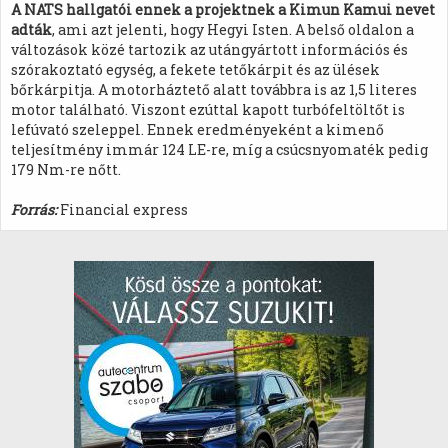
A NATS hallgatói ennek a projektnek a Kimun Kamui nevet
adták
, ami azt jelenti, hogy Hegyi Isten. A belső oldalon a
változások közé tartozik az utángyártott információs és
szórakoztató egység, a fekete tetőkárpit és az ülések
bőrkárpitja. A motorháztető alatt továbbra is az 1,5 literes
motor található. Viszont ezúttal kapott turbófeltöltőt is
lefúvató szeleppel. Ennek eredményeként a kimenő
teljesítmény immár 124 LE-re, míg a csúcsnyomaték pedig
179 Nm-re nőtt.
Forrás:
Financial express