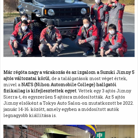
Már régóta nagy a várakozás és az izgalom a Suzuki Jimny 5
ajtós változatai körül
, de a találgatások most véget értek,
mivel a
NATS (Nihon Automobile College) hallgatói
fizikailag is kifejlesztettek egyet
. Vettek egy 3 ajtós Jimny
Sierra-t, és egyszerűen 5 ajtósra módosították. Az 5 ajtós
Jimny elsőként a Tokyo Auto Salon-on mutatkozott be 2022.
január 14-16. között, amely egyben a módosított autók
legnagyobb kiállítása is.