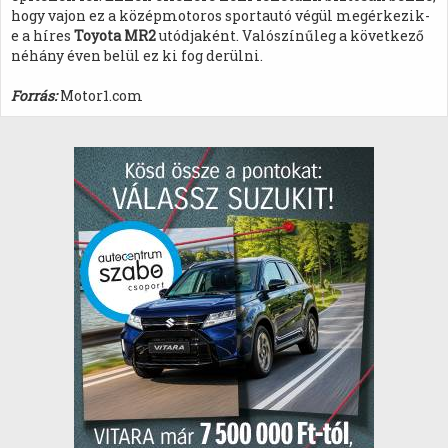
hogy vajon ez a középmotoros sportautó végül megérkezik-
e a híres
Toyota MR2
utódjaként. Valószínűleg a következő
néhány éven belül ez ki fog derülni.
Forrás:
Motor1.com