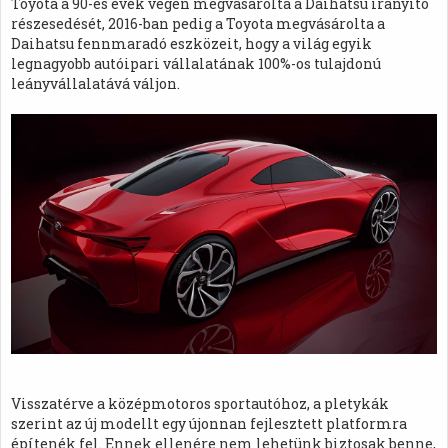
Toyota a 90-es évek végén megvásárolta a Daihatsu irányító
részesedését, 2016-ban pedig a Toyota megvásárolta a
Daihatsu fennmaradó eszközeit, hogy a világ egyik
legnagyobb autóipari vállalatának 100%-os tulajdonú
leányvállalatává váljon.
Visszatérve a középmotoros sportautóhoz, a pletykák
szerint az új modellt egy újonnan fejlesztett platformra
építenék fel. Ennek ellenére nem lehetünk biztosak benne,