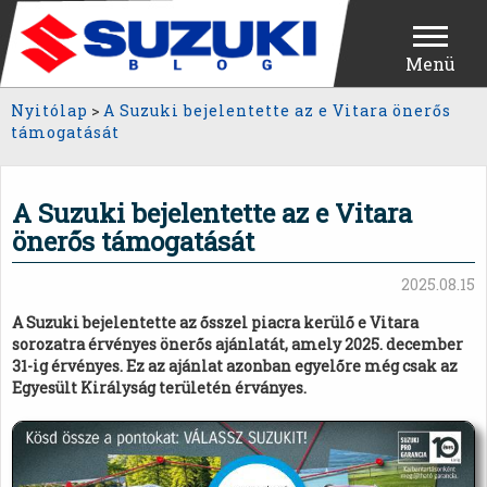
Menü
Nyitólap
>
A Suzuki bejelentette az e Vitara önerős
támogatását
A Suzuki bejelentette az e Vitara
önerős támogatását
2025.08.15
A Suzuki bejelentette az ősszel piacra kerülő e Vitara
sorozatra érvényes önerős ajánlatát, amely 2025. december
31-ig érvényes. Ez az ajánlat azonban egyelőre még csak az
Egyesült Királyság területén érványes.