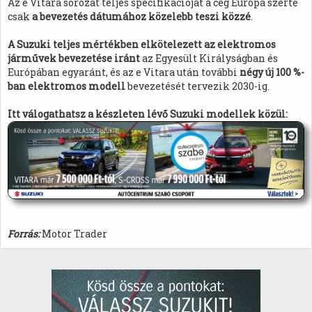
Az e Vitara sorozat teljes specifikációját a cég Európa szerte
csak
a bevezetés dátumához közelebb teszi közzé
.
A Suzuki teljes mértékben elkötelezett az elektromos
járművek bevezetése iránt
az Egyesült Királyságban és
Európában egyaránt, és az e Vitara után további
négy új 100 %-
ban elektromos modell
bevezetését tervezik 2030-ig.
Itt válogathatsz a készleten lévő Suzuki modellek közül:
Forrás:
Motor Trader