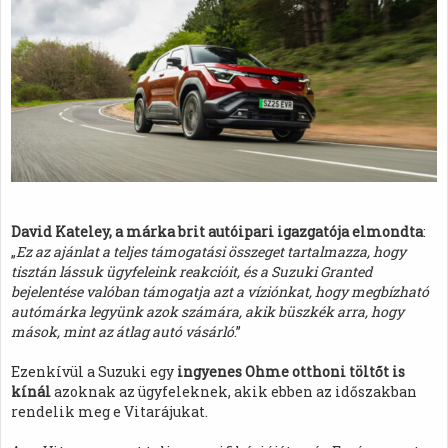
David Kateley, a márka brit autóipari igazgatója elmondta
:
„
Ez az ajánlat a teljes támogatási összeget tartalmazza, hogy
tisztán lássuk ügyfeleink reakcióit, és a Suzuki Granted
bejelentése valóban támogatja azt a víziónkat, hogy megbízható
autómárka legyünk azok számára, akik büszkék arra, hogy
mások, mint az átlag autó vásárló
.”
Ezenkívül a Suzuki egy
ingyenes Ohme otthoni töltőt is
kínál
azoknak az ügyfeleknek, akik ebben az időszakban
rendelik meg e Vitarájukat.