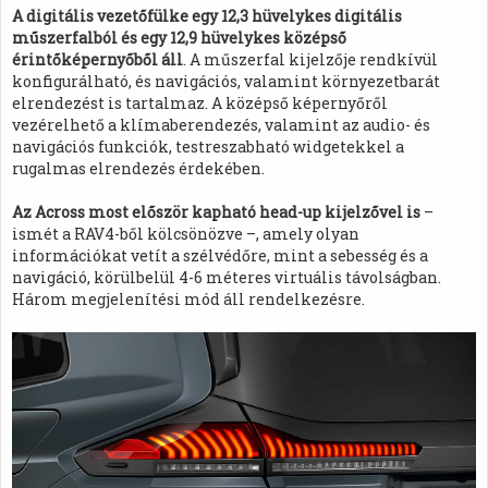
A digitális vezetőfülke egy 12,3 hüvelykes digitális
műszerfalból és egy 12,9 hüvelykes középső
érintőképernyőből áll
. A műszerfal kijelzője rendkívül
konfigurálható, és navigációs, valamint környezetbarát
elrendezést is tartalmaz. A középső képernyőről
vezérelhető a klímaberendezés, valamint az audio- és
navigációs funkciók, testreszabható widgetekkel a
rugalmas elrendezés érdekében.
Az Across most először kapható head-up kijelzővel is
–
ismét a RAV4-ből kölcsönözve –, amely olyan
információkat vetít a szélvédőre, mint a sebesség és a
navigáció, körülbelül 4-6 méteres virtuális távolságban.
Három megjelenítési mód áll rendelkezésre.