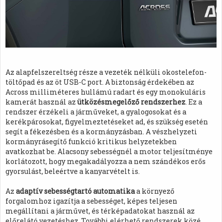
Az alapfelszereltség része a vezeték nélküli okostelefon-
töltőpad és az öt USB-C port. A biztonság érdekében az
Across milliméteres hullámú radart és egy monokuláris
kamerát használ az
ütközésmegelőző rendszerhez
. Ez a
rendszer érzékeli a járműveket, a gyalogosokat és a
kerékpárosokat, figyelmeztetéseket ad, és szükség esetén
segít a fékezésben és a kormányzásban. A vészhelyzeti
kormányrásegítő funkció kritikus helyzetekben
avatkozhat be. Alacsony sebességnél a motor teljesítménye
korlátozott, hogy megakadályozza a nem szándékos erős
gyorsulást, beleértve a kanyarvételt is.
Az
adaptív sebességtartó automatika
a környező
forgalomhoz igazítja a sebességet, képes teljesen
megállítani a járművet, és térképadatokat használ az
előrelátó vezetéshez. További elérhető rendszerek közé