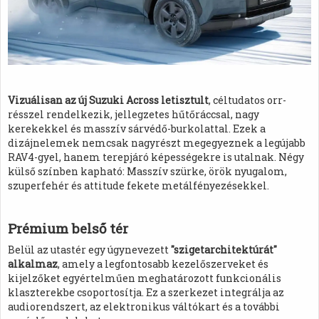
Vizuálisan az új Suzuki Across letisztult
, céltudatos orr-
résszel rendelkezik, jellegzetes hűtőráccsal, nagy
kerekekkel és masszív sárvédő-burkolattal. Ezek a
dizájnelemek nemcsak nagyrészt megegyeznek a legújabb
RAV4-gyel, hanem terepjáró képességekre is utalnak. Négy
külső színben kapható: Masszív szürke, örök nyugalom,
szuperfehér és attitude fekete metálfényezésekkel.
Prémium belső tér
Belül az utastér egy úgynevezett
"szigetarchitektúrát"
alkalmaz
, amely a legfontosabb kezelőszerveket és
kijelzőket egyértelműen meghatározott funkcionális
klaszterekbe csoportosítja. Ez a szerkezet integrálja az
audiorendszert, az elektronikus váltókart és a további