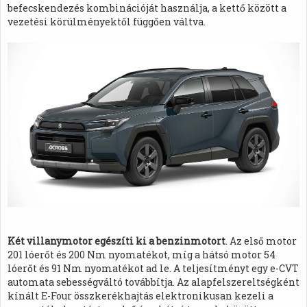
befecskendezés kombinációját használja, a kettő között a
vezetési körülményektől függően váltva.
Két villanymotor egészíti ki a benzinmotort
. Az első motor
201 lóerőt és 200 Nm nyomatékot, míg a hátsó motor 54
lóerőt és 91 Nm nyomatékot ad le. A teljesítményt egy e-CVT
automata sebességváltó továbbítja. Az alapfelszereltségként
kínált E-Four összkerékhajtás elektronikusan kezeli a