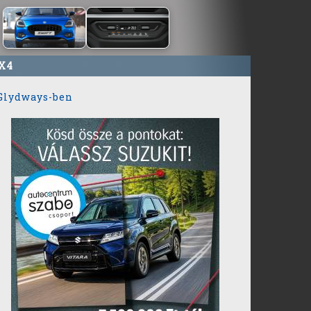
X4
 Glydways-ben