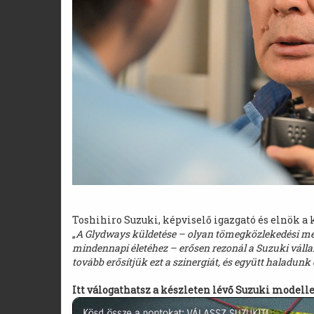
Toshihiro Suzuki, képviselő igazgató és elnök a
„
A Glydways küldetése – olyan tömegközlekedési me
mindennapi életéhez – erősen rezonál a Suzuki vállalat
tovább erősítjük ezt a szinergiát, és együtt haladunk
Itt válogathatsz a készleten lévő Suzuki modelle