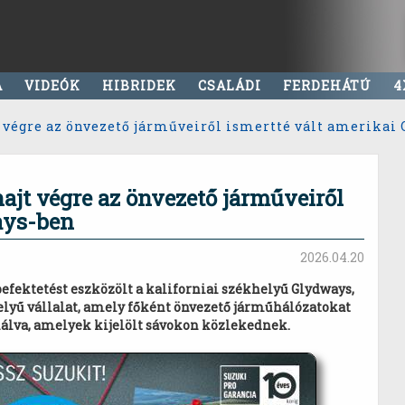
A
VIDEÓK
HIBRIDEK
CSALÁDI
FERDEHÁTÚ
4
t végre az önvezető járműveiről ismertté vált amerikai
hajt végre az önvezető járműveiről
ays-ben
2026.04.20
befektetést eszközölt a kaliforniai székhelyű Glydways,
elyű vállalat, amely főként önvezető járműhálózatokat
álva, amelyek kijelölt sávokon közlekednek.