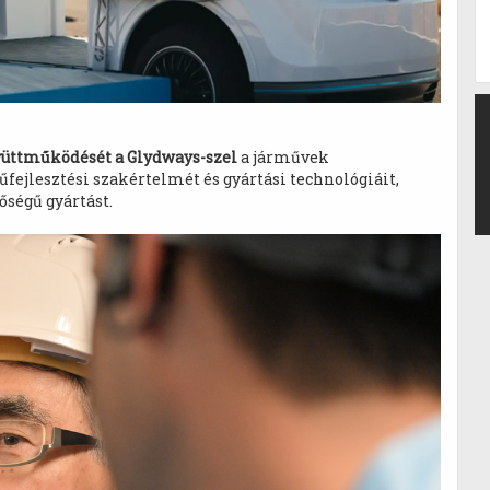
gyüttműködését a Glydways-szel
a járművek
fejlesztési szakértelmét és gyártási technológiáit,
őségű gyártást.