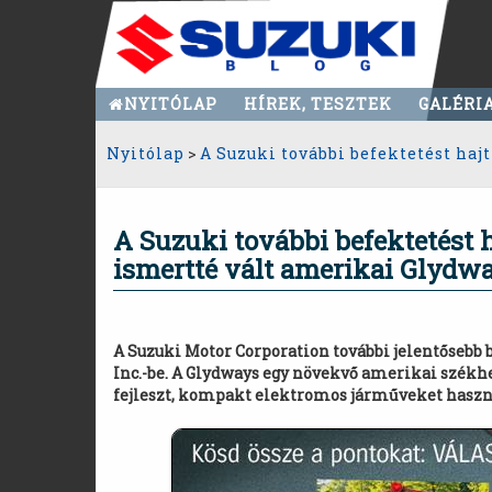
NYITÓLAP
HÍREK, TESZTEK
GALÉRI
Nyitólap
>
A Suzuki további befektetést haj
A Suzuki további befektetést 
ismertté vált amerikai Glydw
A Suzuki Motor Corporation további jelentősebb 
Inc.-be. A Glydways egy növekvő amerikai székh
fejleszt, kompakt elektromos járműveket haszn