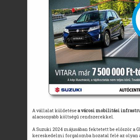
A vállalat küldetése
a városi mobilitási infrast
alacsonyabb költségű rendszerekkel.
A Suzuki 2024 májusában fektetett be először a G
kereskedelmi forgalomba hozatal felé az olyan