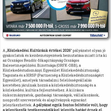
A „
Közlekedési Kultúránk értékei 2026
” pályázatot olyan jó
gyakorlatok és kezdeményezések bemutatása miatt írta ki
az Országos Rendőr-főkapitányság Országos
Balesetmegelőzési Bizottsága (ORFK-OBB), a
Közlekedéstudományi Egyesület Közlekedésbiztonsági
Tagozata és a HRSP (Partnerség a Közlekedésbiztonságért
Egyesület), amelyek társadalmi felelősségvállalás
keretében járulnak hozzá a közlekedésbiztonság és a
közlekedési kultúra fejlesztéséhez. A kiírásra
önkormányzatok, gazdasági társaságok, vállalkozások,
nonprofit szervezetek és alapítványok egyaránt
jelentkezhettek.
A pályázat egyik fontos feltétele volt, hogy
a jelentkezők tevékenységükkel jelentős hatást érnek el.