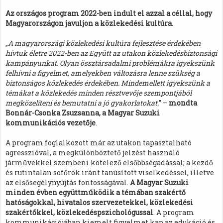
Az országos program 2022-ben indult el azzal a céllal, hogy
Magyarországon javuljon a közlekedési kultúra.
„
A magyarországi közlekedési kultúra fejlesztése érdekében
hívtuk életre 2022-ben az Együtt az utakon közlekedésbiztonsági
kampányunkat. Olyan össztársadalmi problémákra igyekszünk
felhívni a figyelmet, amelyekben változásra lenne szükség a
biztonságos közlekedés érdekében. Mindemellett igyekszünk a
témákat a közlekedés minden résztvevője szempontjából
megközelíteni és bemutatni a jó gyakorlatokat.
” –
mondta
Bonnár-Csonka Zsuzsanna, a Magyar Suzuki
kommunikációs vezetője
.
A program foglalkozott már az utakon tapasztalható
agresszióval, a megkülönböztető jelzést használó
járművekkel szembeni kötelező elsőbbségadással; a kezdő
és rutintalan sofőrök iránt tanúsított viselkedéssel, illetve
az elsősegélynyújtás fontosságával.
A Magyar Suzuki
minden évben együttműködik a témában szakértő
hatóságokkal, hivatalos szervezetekkel, közlekedési
szakértőkkel, közlekedéspszichológussal
. A program
kommunikációjában kiemelt figyelmet kap az edukáció és