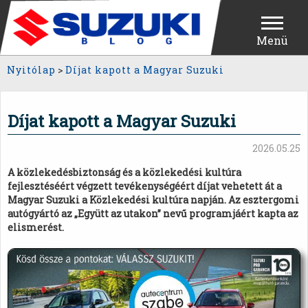
Menü
Nyitólap
>
Díjat kapott a Magyar Suzuki
Díjat kapott a Magyar Suzuki
2026.05.25
A közlekedésbiztonság és a közlekedési kultúra
fejlesztéséért végzett tevékenységéért díjat vehetett át a
Magyar Suzuki a Közlekedési kultúra napján. Az esztergomi
autógyártó az „Együtt az utakon” nevű programjáért kapta az
elismerést.