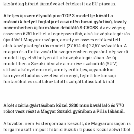
kizárólag hibrid járműveket értékesít az EU piacain.
A teljes új személyautó piac TOP 3 modellje között a
második helyet foglalja el a szintén hazai gyártású, tavaly
novemberben új formában debütáló S-CROSS
. Az év végéig
összesen 6261 kelt el a legnépszerűbb, alsó-középkategóriás
újautóból Magyarországon, amely az összes értékesített
alsó-középkategóriás modell (27 614 db) 22,67 százaléka. A
magán és a flotta vásárlói szegmensben egyaránt népszerű
modell így első helyen áll a középkategóriában. Az új
modellben a Suzuki ötvözte a merész szabadidő (SUV)
stílust a kényelemmel, amely erőteljes, ugyanakkor
környezettudatos vezetési élményt, fejlett biztonsági
funkciókat és csatlakoztatott szolgáltatásokat kínál.
A két széria gyártásában közel 2800 munkavállaló és 770
robot vesz részt a Magyar Suzuki gyárában a Pilis lábánál.
A további, nem Esztergomban készült, de Magyarországon is
forgalmazott import hibrid Suzuki típusok közül a Swiftből