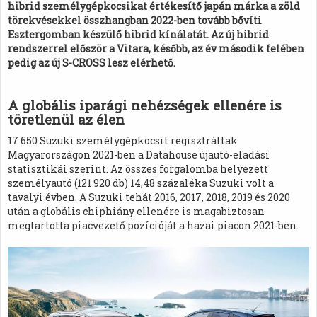
hibrid személygépkocsikat értékesítő japán márka a zöld
törekvésekkel összhangban 2022-ben tovább bővíti
Esztergomban készülő hibrid kínálatát. Az új hibrid
rendszerrel először a Vitara, később, az év második felében
pedig az új S-CROSS lesz elérhető.
A globális iparági nehézségek ellenére is
töretlenül az élen
17 650 Suzuki személygépkocsit regisztráltak
Magyarországon 2021-ben a Datahouse újautó-eladási
statisztikái szerint. Az összes forgalomba helyezett
személyautó (121 920 db) 14,48 százaléka Suzuki volt a
tavalyi évben. A Suzuki tehát 2016, 2017, 2018, 2019 és 2020
után a globális chiphiány ellenére is magabiztosan
megtartotta piacvezető pozícióját a hazai piacon 2021-ben.