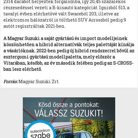
2314 darabot helyeztek forgalomba, így 20,45 százalékos
részesedéssel vezeti a B-kisautó kategóriát. Ignisből 513, a
tavalyi évben elérhetővé vált Swaceből 203, illetve az
elektromos hálózatról is tölthető SUV Acrossból pedig 9
autót regisztráltak 2021-ben.
A Magyar Suzuki a saját gyártású és import modelljeinek
köszönhetően a hibrid alternatívák teljes palettáját kínálja
a vásárlóknak. 2022-ben pedig új hibrid rendszerrel bővül az
esztergomi gyártású modellpaletta, mely először a
Vitarában, később, az év második felében pedig az S-CROSS-
ban lesz elérhető.
Forrás:
Magyar Suzuki Zrt.