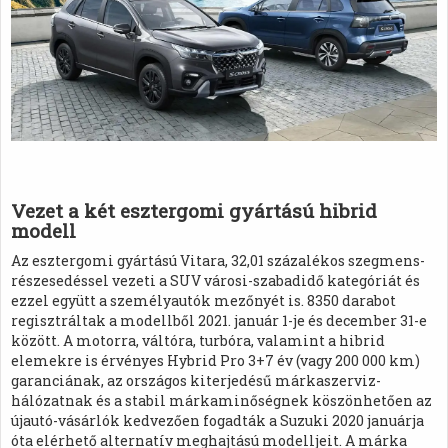
Vezet a két esztergomi gyártású hibrid
modell
Az esztergomi gyártású Vitara, 32,01 százalékos szegmens-
részesedéssel vezeti a SUV városi-szabadidő kategóriát és
ezzel együtt a személyautók mezőnyét is. 8350 darabot
regisztráltak a modellből 2021. január 1-je és december 31-e
között. A motorra, váltóra, turbóra, valamint a hibrid
elemekre is érvényes Hybrid Pro 3+7 év (vagy 200 000 km)
garanciának, az országos kiterjedésű márkaszerviz-
hálózatnak és a stabil márkaminőségnek köszönhetően az
újautó-vásárlók kedvezően fogadták a Suzuki 2020 januárja
óta elérhető alternatív meghajtású modelljeit. A márka