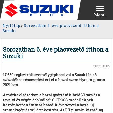
Menü
Nyitólap
>
Sorozatban 6. éve piacvezető itthon a
Suzuki
Sorozatban 6. éve piacvezető itthon a
Suzuki
2022.01.05
17 650 regisztrált személygépkocsival a Suzuki 14,48
százalékos részesedést ért el a hazai személyautó-piacon
2021-ben.
A márka elsősorban a hazai gyártású hibrid Vitara és a
tavalyi év végén debütáló új S-CROSS modelleknek
köszönhetően immár hatodik éve vezeti a hazai új
személygépjármű értékesítést. Az EU piacain kizárólag